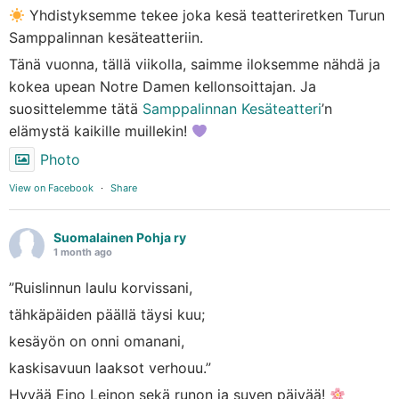
Yhdistyksemme tekee joka kesä teatteriretken Turun
Samppalinnan kesäteatteriin.
Tänä vuonna, tällä viikolla, saimme iloksemme nähdä ja
kokea upean Notre Damen kellonsoittajan. Ja
suosittelemme tätä
Samppalinnan Kesäteatteri
’n
elämystä kaikille muillekin!
Photo
View on Facebook
·
Share
Suomalainen Pohja ry
1 month ago
”Ruislinnun laulu korvissani,
tähkäpäiden päällä täysi kuu;
kesäyön on onni omanani,
kaskisavuun laaksot verhouu.”
Hyvää Eino Leinon sekä runon ja suven päivää!