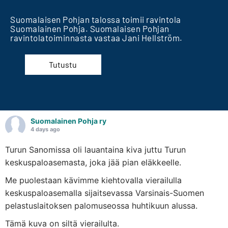
Suomalaisen Pohjan talossa toimii ravintola
Suomalainen Pohja. Suomalaisen Pohjan
ravintolatoiminnasta vastaa Jani Hellström.
Tutustu
Suomalainen Pohja ry
4 days ago
Turun Sanomissa oli lauantaina kiva juttu Turun
keskuspaloasemasta, joka jää pian eläkkeelle.
Me puolestaan kävimme kiehtovalla vierailulla
keskuspaloasemalla sijaitsevassa Varsinais-Suomen
pelastuslaitoksen palomuseossa huhtikuun alussa.
Tämä kuva on siltä vierailulta.