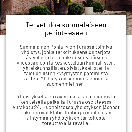
Tervetuloa suomalaiseen
perinteeseen
Suomalainen Pohja ry on Turussa toimiva
yhdistys, jonka tarkoituksena on tarjota
jäsenilleen tilaisuuksia keskinäiseen
yhdessäoloon ja keskusteluun kunnallisten,
yhteiskunnallisten, sivistyksellisten ja
taloudellisten kysymysten pohtimista
varten. Yhdistys on suomenkielinen ja
suomenmielinen.
Yhdistyksellä on ravintola ja klubihuoneisto
keskeisellä paikalla Turussa osoitteessa
Aurakatu 24. Huoneistossa yhdistyksen jäsenet
kokoontuvat klubi-iltoihin ja muulloinkin
viihtymään yhdistyksen tarkoitusta
toteuttavalla tavalla.