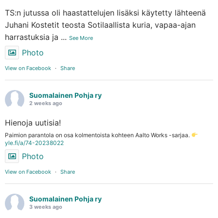
TS:n jutussa oli haastattelujen lisäksi käytetty lähteenä
Juhani Kostetit teosta Sotilaallista kuria, vapaa-ajan
harrastuksia ja
...
See More
Photo
View on Facebook
·
Share
Suomalainen Pohja ry
2 weeks ago
Hienoja uutisia!
Paimion parantola on osa kolmentoista kohteen Aalto Works -sarjaa.
yle.fi/a/74-20238022
Photo
View on Facebook
·
Share
Suomalainen Pohja ry
3 weeks ago