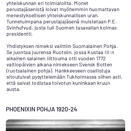
yhteiskunnan eri toimialoilta. Monet
perustajäsenistä loivat myöhemmin huomattavan
menestyksellisen yhteiskunnallisen uran.
Tunnetuimpana perustajajäsenä muistetaan P.E.
Svinhufvud, josta tuli Suomen tasavallan kolmas
presidentti.
Yhdistyksen nimeksi valittiin Suomalainen Pohja.
Se juontaa juurensa Ruotsiin, jossa Kustaa III:n
aikainen salainen liittouma otti vuoden 1772
valtiopäivien aikana nimekseen Svensk Botten
(ruotsalainen pohja). Hankkeeseen osallistuja
sitoutuivat pysyttelemään Tukholmassa siihen asti,
että saivat todistaa toivotun kuninkaan kruun
austa.
PHOENIXIN POHJA 1920-24