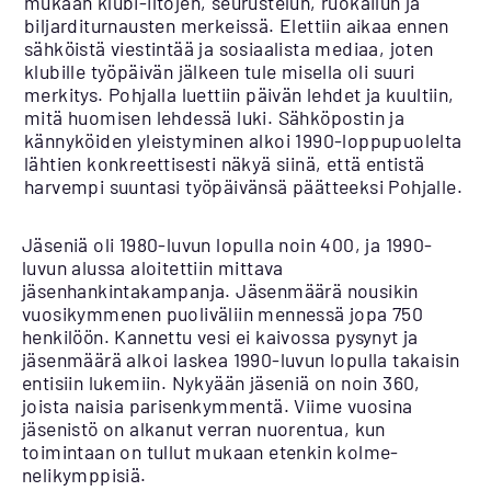
mukaan klubi-iltojen, seurustelun, ruokailun ja
biljarditurnausten merkeissä. Elettiin aikaa ennen
sähköistä viestintää ja sosiaalista mediaa, joten
klubille työpäivän jälkeen tule misella oli suuri
merkitys. Pohjalla luettiin päivän lehdet ja kuultiin,
mitä huomisen lehdessä luki. Sähköpostin ja
kännyköiden yleistyminen alkoi 1990-loppupuolelta
lähtien konkreettisesti näkyä siinä, että entistä
harvempi suuntasi työpäivänsä päätteeksi Pohjalle.
Jäseniä oli 1980-luvun lopulla noin 400, ja 1990-
luvun alussa aloitettiin mittava
jäsenhankintakampanja. Jäsenmäärä nousikin
vuosikymmenen puoliväliin mennessä jopa 750
henkilöön. Kannettu vesi ei kaivossa pysynyt ja
jäsenmäärä alkoi laskea 1990-luvun lopulla takaisin
entisiin lukemiin. Nykyään jäseniä on noin 360,
joista naisia parisenkymmentä. Viime vuosina
jäsenistö on alkanut verran nuorentua, kun
toimintaan on tullut mukaan etenkin kolme-
nelikymppisiä.