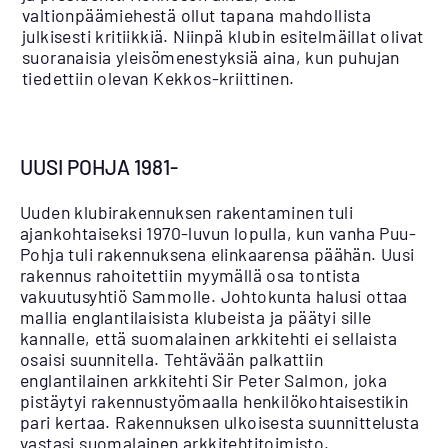
valtionpäämiehestä ollut tapana mahdollista
julkisesti kritiikkiä. Niinpä klubin esitelmäillat olivat
suoranaisia yleisömenestyksiä aina, kun puhujan
tiedettiin olevan Kekkos-kriittinen.
UUSI POHJA 1981-
Uuden klubirakennuksen rakentaminen tuli
ajankohtaiseksi 1970-luvun lopulla, kun vanha Puu-
Pohja tuli rakennuksena elinkaarensa päähän. Uusi
rakennus rahoitettiin myymällä osa tontista
vakuutusyhtiö Sammolle. Johtokunta halusi ottaa
mallia englantilaisista klubeista ja päätyi sille
kannalle, että suomalainen arkkitehti ei sellaista
osaisi suunnitella. Tehtävään palkattiin
englantilainen arkkitehti Sir Peter Salmon, joka
pistäytyi rakennustyömaalla henkilökohtaisestikin
pari kertaa. Rakennuksen ulkoisesta suunnittelusta
vastasi suomalainen arkkitehtitoimisto.