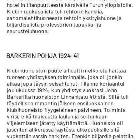
hotellin tilanpuutteesta kärsivälle Turun yliopistolle.
Klubin ruokasalista tuli rehtorin kanslia,
sanomalehtihuoneesta rehtoin yksityishuone ja
biljardisalista professorien tupakka- ja
seurusteluhuone.
BARKERIN POHJA 1924-41
Klubihuoneiston puute aiheutti melkoista haittaa
tuoreen yhdistyksen toiminnalle, joka oli jonkin
aikaa jopa täysin seisahtunut. Tilanne korjaantui
joulukuussa 1924, kun yhdistys vuokrasi John
Barkerilta huoneiston Linnankatu 40:stä. Siitä tuli
täydellisen remontin jälkeen ensiluokkainen
klubihuoneisto flyygeleineen päivineen. Toiminta
virisi, eikä tilaisuutta laulun ja soitonkaan
viljelemiseen jätetty käyttämättä. Huoneisto oli
jäsenten ahkerassa käytöss, ulkopuolisille sitä
vuokattiin varsin harkiten. Etenkin biljardia pelattiin