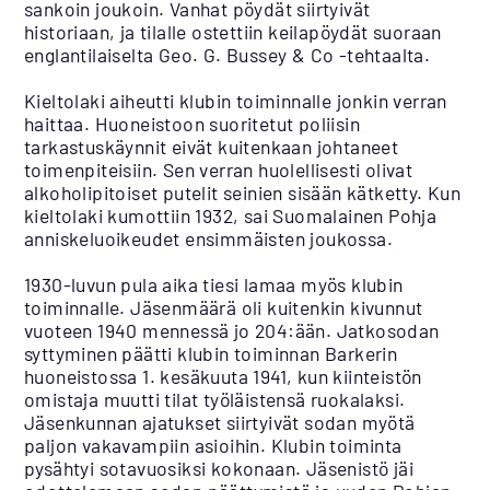
sankoin joukoin. Vanhat pöydät siirtyivät
historiaan, ja tilalle ostettiin keilapöydät suoraan
englantilaiselta Geo. G. Bussey & Co -tehtaalta.
Kieltolaki aiheutti klubin toiminnalle jonkin verran
haittaa. Huoneistoon suoritetut poliisin
tarkastuskäynnit eivät kuitenkaan johtaneet
toimenpiteisiin. Sen verran huolellisesti olivat
alkoholipitoiset putelit seinien sisään kätketty. Kun
kieltolaki kumottiin 1932, sai Suomalainen Pohja
anniskeluoikeudet ensimmäisten joukossa.
1930-luvun pula aika tiesi lamaa myös klubin
toiminnalle. Jäsenmäärä oli kuitenkin kivunnut
vuoteen 1940 mennessä jo 204:ään. Jatkosodan
syttyminen päätti klubin toiminnan Barkerin
huoneistossa 1. kesäkuuta 1941, kun kiinteistön
omistaja muutti tilat työläistensä ruokalaksi.
Jäsenkunnan ajatukset siirtyivät sodan myötä
paljon vakavampiin asioihin. Klubin toiminta
pysähtyi sotavuosiksi kokonaan. Jäsenistö jäi