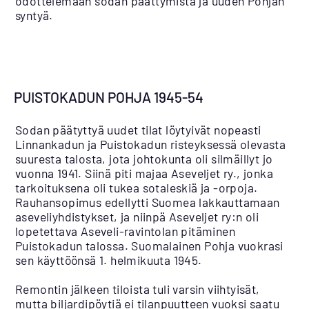
odottelemaan sodan päättymistä ja uuden Pohjan
syntyä.
PUISTOKADUN POHJA 1945-54
Sodan päätyttyä uudet tilat löytyivät nopeasti
Linnankadun ja Puistokadun risteyksessä olevasta
suuresta talosta, jota johtokunta oli silmäillyt jo
vuonna 1941. Siinä piti majaa Aseveljet ry., jonka
tarkoituksena oli tukea sotaleskiä ja -orpoja.
Rauhansopimus edellytti Suomea lakkauttamaan
aseveliyhdistykset, ja niinpä Aseveljet ry:n oli
lopetettava Aseveli-ravintolan pitäminen
Puistokadun talossa. Suomalainen Pohja vuokrasi
sen käyttöönsä 1. helmikuuta 1945.
Remontin jälkeen tiloista tuli varsin viihtyisät,
mutta biljardipöytiä ei tilanpuutteen vuoksi saatu