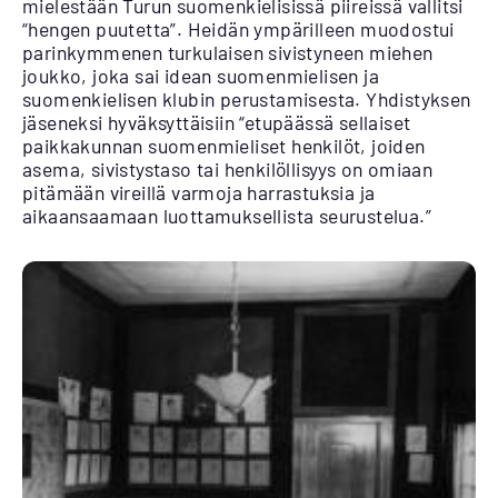
mielestään Turun suomenkielisissä piireissä vallitsi
“hengen puutetta”. Heidän ympärilleen muodostui
parinkymmenen turkulaisen sivistyneen miehen
joukko, joka sai idean suomenmielisen ja
suomenkielisen klubin perustamisesta. Yhdistyksen
jäseneksi hyväksyttäisiin “etupäässä sellaiset
paikkakunnan suomenmieliset henkilöt, joiden
asema, sivistystaso tai henkilöllisyys on omiaan
pitämään vireillä varmoja harrastuksia ja
aikaansaamaan luottamuksellista seurustelua.”