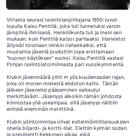
Virtasta seurasi ravintolanjohtajana 1950-luvun
lopulla Kaisu Penttilä, joka tuli tunnetuksi varsin
jämptinä ihmisenä. Henkilökunta tuli ja meni sen
mukaan, kuin Penttilä katsoi parhaaksi. Illanvietot
äityivät toisinaan niinkin riehakkaiksi, että
muutamia jäseniä jouduttiin jopa erottamaan
“huonon käytöksen” vuoksi. Kaisu Penttilä vastasi
Pohjan ravintolatoiminnasta pari vuosikymmentä.
Klubin jäsenmäärä ylitti m yös kuudensadan rajan,
joka oli monen mielestä ehdoton katto. Tämän
jälkeen jäseneksi pääseminen vaikeutui
merkittävästi. Jäsenyys alkoikin tämän johdosta
kiinnostaa yhä useampaa, sillä jäsenyys nähtiin
entistä enemmän meriittiinä.
Klubin ydintoimintaa olivat esitelmöintitilaisuuksien
ohella biljardi- ja kortti-illat. Elettiin kylmän sodan
ja presidentti Kekkosen aikaa, eikä