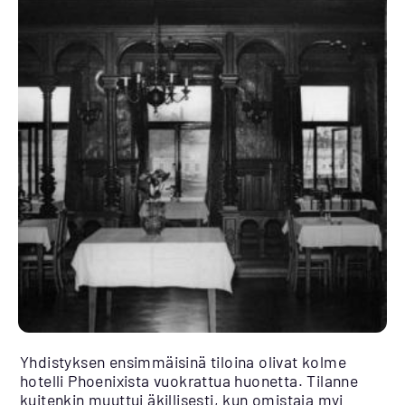
Yhdistyksen ensimmäisinä tiloina olivat kolme
hotelli Phoenixista vuokrattua huonetta. Tilanne
kuitenkin muuttui äkillisesti, kun omistaja myi