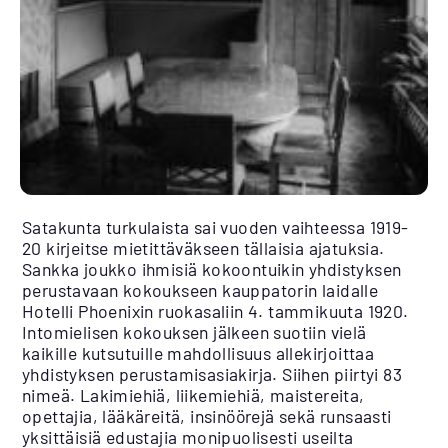
Satakunta turkulaista sai vuoden vaihteessa 1919-
20 kirjeitse mietittäväkseen tällaisia ajatuksia.
Sankka joukko ihmisiä kokoontuikin yhdistyksen
perustavaan kokoukseen kauppatorin laidalle
Hotelli Phoenixin ruokasaliin 4. tammikuuta 1920.
Intomielisen kokouksen jälkeen suotiin vielä
kaikille kutsutuille mahdollisuus allekirjoittaa
yhdistyksen perustamisasiakirja. Siihen piirtyi 83
nimeä. Lakimiehiä, liikemiehiä, maistereita,
opettajia, lääkäreitä, insinöörejä sekä runsaasti
yksittäisiä edustajia monipuolisesti useilta