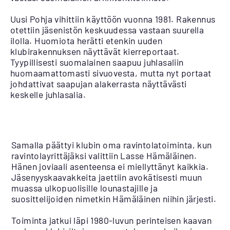
Uusi Pohja vihittiin käyttöön vuonna 1981. Rakennus
otettiin jäsenistön keskuudessa vastaan suurella
ilolla. Huomiota herätti etenkin uuden
klubirakennuksen näyttävät kierreportaat.
Tyypillisesti suomalainen saapuu juhlasaliin
huomaamattomasti sivuovesta, mutta nyt portaat
johdattivat saapujan alakerrasta näyttävästi
keskelle juhlasalia.
Samalla päättyi klubin oma ravintolatoiminta, kun
ravintolayrittäjäksi valittiin Lasse Hämäläinen.
Hänen joviaali asenteensa ei miellyttänyt kaikkia.
Jäsenyyskaavakkeita jaettiin avokätisesti muun
muassa ulkopuolisille lounastajille ja
suosittelijoiden nimetkin Hämäläinen niihin järjesti.
Toiminta jatkui läpi 1980-luvun perinteisen kaavan